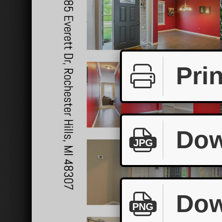
Prin
Dow
JPG
Dow
PNG